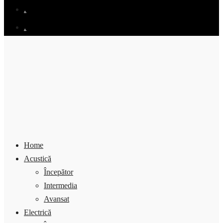
.
.
Home
Acustică
Începător
Intermedia
Avansat
Electrică