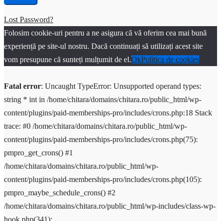
Lost Password?
Folosim cookie-uri pentru a ne asigura că vă oferim cea mai bună
experiență pe site-ul nostru. Dacă continuați să utilizați acest site
vom presupune că sunteți mulțumit de el.
Ok
Politica de cookies
Fatal error
: Uncaught TypeError: Unsupported operand types:
string * int in /home/chitara/domains/chitara.ro/public_html/wp-
content/plugins/paid-memberships-pro/includes/crons.php:18 Stack
trace: #0 /home/chitara/domains/chitara.ro/public_html/wp-
content/plugins/paid-memberships-pro/includes/crons.php(75):
pmpro_get_crons() #1
/home/chitara/domains/chitara.ro/public_html/wp-
content/plugins/paid-memberships-pro/includes/crons.php(105):
pmpro_maybe_schedule_crons() #2
/home/chitara/domains/chitara.ro/public_html/wp-includes/class-wp-
hook.php(341):