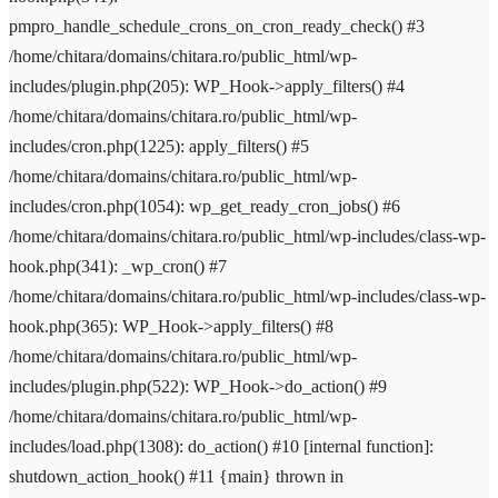
pmpro_handle_schedule_crons_on_cron_ready_check() #3
/home/chitara/domains/chitara.ro/public_html/wp-
includes/plugin.php(205): WP_Hook->apply_filters() #4
/home/chitara/domains/chitara.ro/public_html/wp-
includes/cron.php(1225): apply_filters() #5
/home/chitara/domains/chitara.ro/public_html/wp-
includes/cron.php(1054): wp_get_ready_cron_jobs() #6
/home/chitara/domains/chitara.ro/public_html/wp-includes/class-wp-
hook.php(341): _wp_cron() #7
/home/chitara/domains/chitara.ro/public_html/wp-includes/class-wp-
hook.php(365): WP_Hook->apply_filters() #8
/home/chitara/domains/chitara.ro/public_html/wp-
includes/plugin.php(522): WP_Hook->do_action() #9
/home/chitara/domains/chitara.ro/public_html/wp-
includes/load.php(1308): do_action() #10 [internal function]:
shutdown_action_hook() #11 {main} thrown in