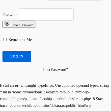
Password
Show Password
Remember Me
Lost Password?
Fatal error
: Uncaught TypeError: Unsupported operand types: string
* int in /home/chitara/domains/chitara.ro/public_html/wp-
content/plugins/paid-memberships-pro/includes/crons.php:18 Stack
trace: #0 /home/chitara/domains/chitara.ro/public_html/wp-