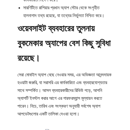
সারণিটিতে রাশিয়ার প্রধান অ্যাপ স্টোর থেকে সংগৃহীত
হালনাগাদ তথ্য রয়েছে, যা তথ্যের নির্ভুলতা নিশ্চিত করে।
ওয়েবসাইট ব্যবহারের তুলনায়
বুকমেকার অ্যাপের বেশ কিছু সুবিধা
রয়েছে।
সেরা মোবাইল অ্যাপ বেছে নেওয়ার সময়, এর অভিজ্ঞতা আনন্দদায়ক
হওয়াটা জরুরি, যা সরাসরি এর কার্যকারিতা এবং ব্যবহারযোগ্যতার
সাথে সম্পর্কিত। আসল ব্যবহারকারীদের রিভিউ পড়ে, আপনি
অ্যাপটি ইনস্টল করার আগে এর পারফরম্যান্স মূল্যায়ন করতে
পারেন। নিচে, তারিখ এবং সংস্করণ অনুযায়ী সর্বশেষ অ্যাপ
আপডেটগুলোর একটি তালিকা দেওয়া হলো।