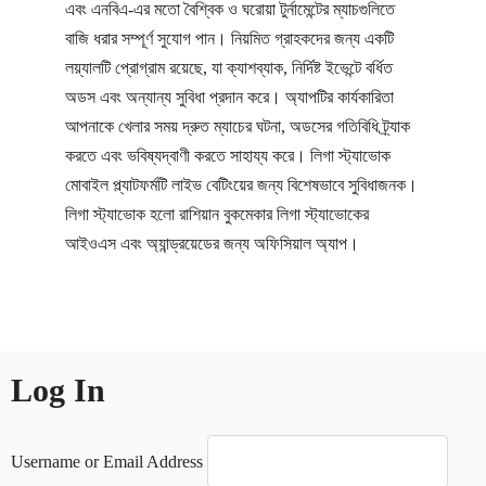
এবং এনবিএ-এর মতো বৈশ্বিক ও ঘরোয়া টুর্নামেন্টের ম্যাচগুলিতে
বাজি ধরার সম্পূর্ণ সুযোগ পান। নিয়মিত গ্রাহকদের জন্য একটি
লয়্যালটি প্রোগ্রাম রয়েছে, যা ক্যাশব্যাক, নির্দিষ্ট ইভেন্টে বর্ধিত
অডস এবং অন্যান্য সুবিধা প্রদান করে। অ্যাপটির কার্যকারিতা
আপনাকে খেলার সময় দ্রুত ম্যাচের ঘটনা, অডসের গতিবিধি ট্র্যাক
করতে এবং ভবিষ্যদ্বাণী করতে সাহায্য করে। লিগা স্ট্যাভোক
মোবাইল প্ল্যাটফর্মটি লাইভ বেটিংয়ের জন্য বিশেষভাবে সুবিধাজনক।
লিগা স্ট্যাভোক হলো রাশিয়ান বুকমেকার লিগা স্ট্যাভোকের
আইওএস এবং অ্যান্ড্রয়েডের জন্য অফিসিয়াল অ্যাপ।
Log In
Username or Email Address