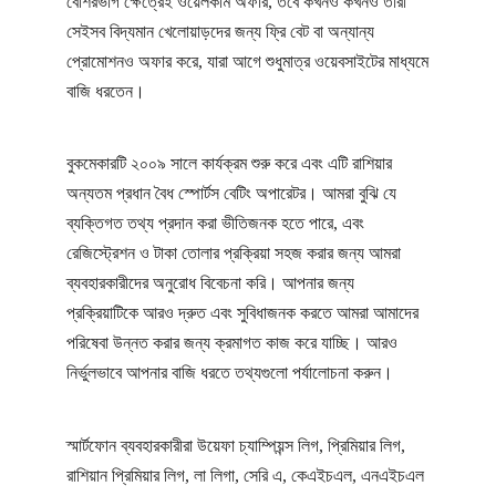
বেশিরভাগ ক্ষেত্রেই ওয়েলকাম অফার, তবে কখনও কখনও তারা
সেইসব বিদ্যমান খেলোয়াড়দের জন্য ফ্রি বেট বা অন্যান্য
প্রোমোশনও অফার করে, যারা আগে শুধুমাত্র ওয়েবসাইটের মাধ্যমে
বাজি ধরতেন।
বুকমেকারটি ২০০৯ সালে কার্যক্রম শুরু করে এবং এটি রাশিয়ার
অন্যতম প্রধান বৈধ স্পোর্টস বেটিং অপারেটর। আমরা বুঝি যে
ব্যক্তিগত তথ্য প্রদান করা ভীতিজনক হতে পারে, এবং
রেজিস্ট্রেশন ও টাকা তোলার প্রক্রিয়া সহজ করার জন্য আমরা
ব্যবহারকারীদের অনুরোধ বিবেচনা করি। আপনার জন্য
প্রক্রিয়াটিকে আরও দ্রুত এবং সুবিধাজনক করতে আমরা আমাদের
পরিষেবা উন্নত করার জন্য ক্রমাগত কাজ করে যাচ্ছি। আরও
নির্ভুলভাবে আপনার বাজি ধরতে তথ্যগুলো পর্যালোচনা করুন।
স্মার্টফোন ব্যবহারকারীরা উয়েফা চ্যাম্পিয়ন্স লিগ, প্রিমিয়ার লিগ,
রাশিয়ান প্রিমিয়ার লিগ, লা লিগা, সেরি এ, কেএইচএল, এনএইচএল