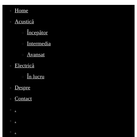
Home
Acustică
Începător
Intermedia
Avansat
Electrică
În lucru
Despre
Contact
.
.
.