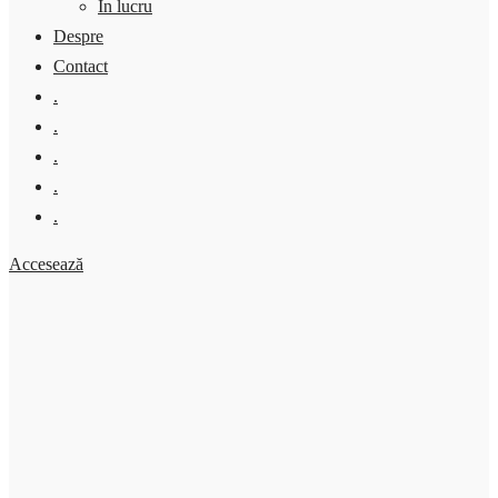
În lucru
Despre
Contact
.
.
.
.
.
Accesează