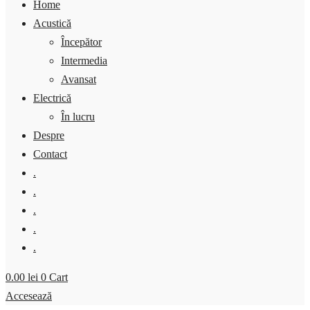
Home
Acustică
Începător
Intermedia
Avansat
Electrică
În lucru
Despre
Contact
.
.
.
.
.
0.00
lei
0
Cart
Accesează