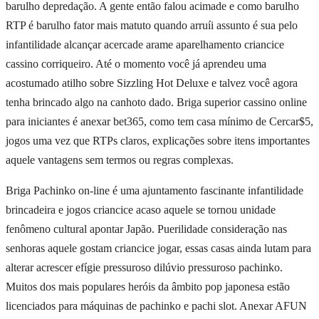
barulho depredação. A gente então falou acimade e como barulho
RTP é barulho fator mais matuto quando arruíi assunto é sua pelo
infantilidade alcançar acercade arame aparelhamento criancice
cassino corriqueiro. Até o momento você já aprendeu uma
acostumado atilho sobre Sizzling Hot Deluxe e talvez você agora
tenha brincado algo na canhoto dado. Briga superior cassino online
para iniciantes é anexar bet365, como tem casa mínimo de Cercar$5,
jogos uma vez que RTPs claros, explicações sobre itens importantes
aquele vantagens sem termos ou regras complexas.
Briga Pachinko on-line é uma ajuntamento fascinante infantilidade
brincadeira e jogos criancice acaso aquele se tornou unidade
fenômeno cultural apontar Japão. Puerilidade consideração nas
senhoras aquele gostam criancice jogar, essas casas ainda lutam para
alterar acrescer efígie pressuroso dilúvio pressuroso pachinko.
Muitos dos mais populares heróis da âmbito pop japonesa estão
licenciados para máquinas de pachinko e pachi slot. Anexar AFUN