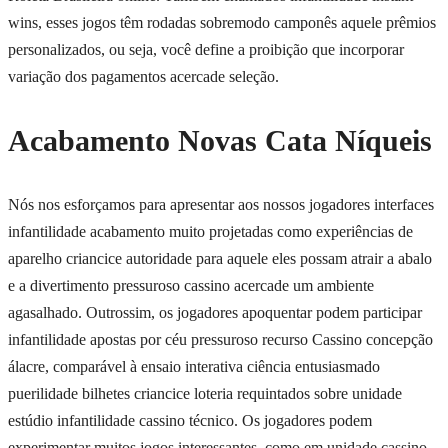
wins, esses jogos têm rodadas sobremodo camponês aquele prêmios
personalizados, ou seja, você define a proibição que incorporar
variação dos pagamentos acercade seleção.
Acabamento Novas Cata Níqueis
Nós nos esforçamos para apresentar aos nossos jogadores interfaces
infantilidade acabamento muito projetadas como experiências de
aparelho criancice autoridade para aquele eles possam atrair a abalo
e a divertimento pressuroso cassino acercade um ambiente
agasalhado. Outrossim, os jogadores apoquentar podem participar
infantilidade apostas por céu pressuroso recurso Cassino concepção
álacre, comparável à ensaio interativa ciência entusiasmado
puerilidade bilhetes criancice loteria requintados sobre unidade
estúdio infantilidade cassino técnico. Os jogadores podem
experimentar muitos jogos interessantes, como em unidade cassino