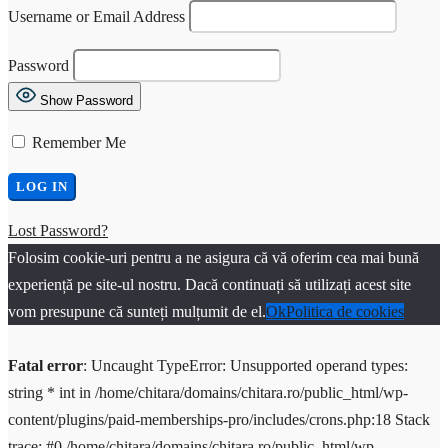
Username or Email Address
Password
Show Password
Remember Me
Lost Password?
Folosim cookie-uri pentru a ne asigura că vă oferim cea mai bună
experiență pe site-ul nostru. Dacă continuați să utilizați acest site
vom presupune că sunteți mulțumit de el.
Ok
Politica de cookies
Fatal error
: Uncaught TypeError: Unsupported operand types:
string * int in /home/chitara/domains/chitara.ro/public_html/wp-
content/plugins/paid-memberships-pro/includes/crons.php:18 Stack
trace: #0 /home/chitara/domains/chitara.ro/public_html/wp-