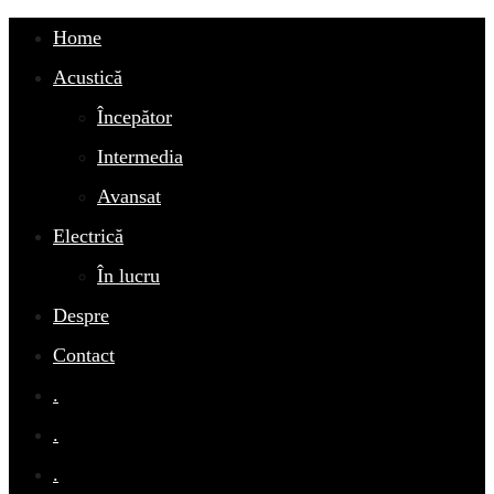
Home
Acustică
Începător
Intermedia
Avansat
Electrică
În lucru
Despre
Contact
.
.
.