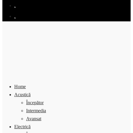
.
.
Home
Acustică
Începător
Intermedia
Avansat
Electrică