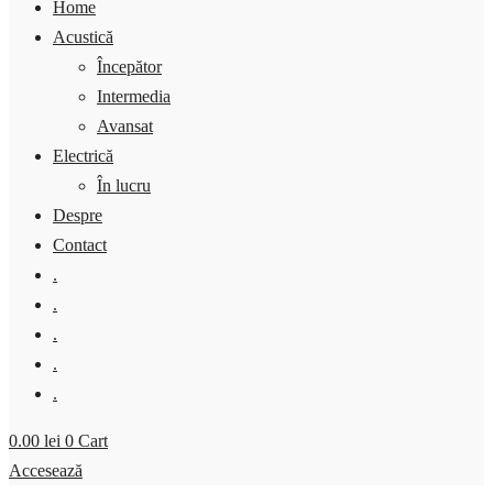
Home
Acustică
Începător
Intermedia
Avansat
Electrică
În lucru
Despre
Contact
.
.
.
.
.
0.00
lei
0
Cart
Accesează