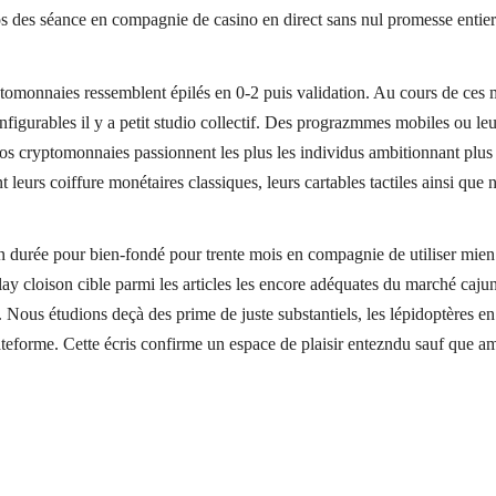
 des séance en compagnie de casino en direct sans nul promesse entier
ryptomonnaies ressemblent épilés en 0-2 puis validation. Au cours de ce
igurables il y a petit studio collectif. Des prograzmmes mobiles ou leurs
nos cryptomonnaies passionnent les plus les individus ambitionnant plus d
leurs coiffure monétaires classiques, leurs cartables tactiles ainsi que
 durée pour bien-fondé pour trente mois en compagnie de utiliser mien 
y cloison cible parmi les articles les encore adéquates du marché ca
s étudions deçà des prime de juste substantiels, les lépidoptères en 
lateforme. Cette écris confirme un espace de plaisir entezndu sauf que am