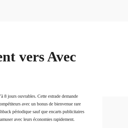
ACCESEAZĂ
ent vers Avec
’à 8 jours ouvrables. Cette estrade demande
s compétiteurs avec un bonus de bienvenue rare
hback périodique sauf que encarts publicitaires
 amuser avec leurs économies rapidement.