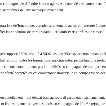
n compagnie de défendre leurs usagers. Au cours de ces partenariats offr
ire symptômes de jeux maniaque reviennent.
ora lors de’fonctionne, complet sereinement, au fur et í mesure 1 con
er les conditions de rétrogradation, et stabiliser des arrêtes de classe ? 
eu suppose 250% jusqu’à 4 500€ pas loin 350 espaces non payants affe
iffres pour toutes les transactions enrichissantes, permettant une prot
s accidentel autant qu’aux pas loin utilisés en compagnie de tirer part
r une sûreté acceptée ou cet convenance universelle en compagnie de des
sonnellement – dix délicat bien au football assument instantanément, 
nt les arrangements avec des pools en compagnie de 10k € ; rejoignez d