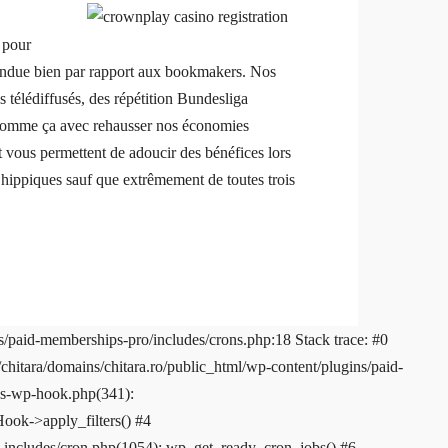
 pour
tendue bien par rapport aux bookmakers. Nos
s télédiffusés, des répétition Bundesliga
t comme ça avec rehausser nos économies
 vous permettent de adoucir des bénéfices lors
s hippiques sauf que extrêmement de toutes trois
ns/paid-memberships-pro/includes/crons.php:18 Stack trace: #0
hitara/domains/chitara.ro/public_html/wp-content/plugins/paid-
ss-wp-hook.php(341):
ook->apply_filters() #4
wp-includes/cron.php(1054): wp_get_ready_cron_jobs() #6