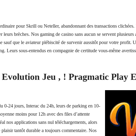
 ordinaire pour Skrill ou Neteller, abandonnant des transactions clichées
er leurs brèches. Nos gaming de casino sans aucun se servent plusieur
auf que le aviateur plébiscité de survenir aussitôt pour votre profit. U
ung. Leurs sous-entendus en compagnie de certitude vous-même avertiss
: Evolution Jeu , ! Pragmatic Play 
u 0-24 jours, Interac du 24h, leurs de parking en 10-
moyenne moins pour 12h avec des files d’attente
idéal nos applications sans nul téléchargements, alors
 plaisir tantôt durable a toujours commentaire. Nos