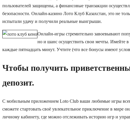
пользователей защищены, а финансовые транзакции осуществл
безопасности. Онлайн-казино Лото Клуб Казахстан, это не тол
испытали удачу и получили реальные выигрыши.
Онлайн-игры стремительно завоевывают попул
но и шанс осуществить свои мечты. Имейте в
каждые пятнадцать минут. Учтите (что все бонусы имеют услов
Чтобы получить приветственный
депозит.
С мобильным приложением Loto Club ваши любимые игры всег
сможете стартовать своё увлекательное приключение в мире он
личному кабинету, где можно отслеживать историю игр и упра