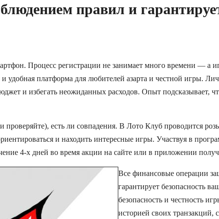
облюдением правил и гарантируе
мартфон. Процесс регистрации не занимает много времени — а иг
я и удобная платформа для любителей азарта и честной игры. Ли
юджет и избегать неожиданных расходов. Опыт подсказывает, что
 проверяйте), есть ли совпадения. В Лото Клуб проводится розы
 ориентироваться и находить интересные игры. Участвуя в про
ение 4-х дней во время акции на сайте или в приложении полу
Все финансовые операции з
гарантирует безопасность ваш
безопасность и честность иг
историей своих транзакций, 