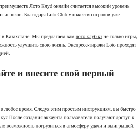
преимуществ Лото Клуб онлайн считается высокий уровень
т игроков. Благодаря Loto Club множество игроков уже
 в Казахстане. Мы предлагаем вам
лото клуб кз
не только игры,
можность улучшить свою жизнь. Экспресс-тиражи Loto проходят
цией.
йте и внесите свой первый
в любое время. Следуя этим простым инструкциям, вы быстро
вкус После создания аккаунта пользователи получают доступ к
ную возможность погрузиться в атмосферу удачи и выигрышей.