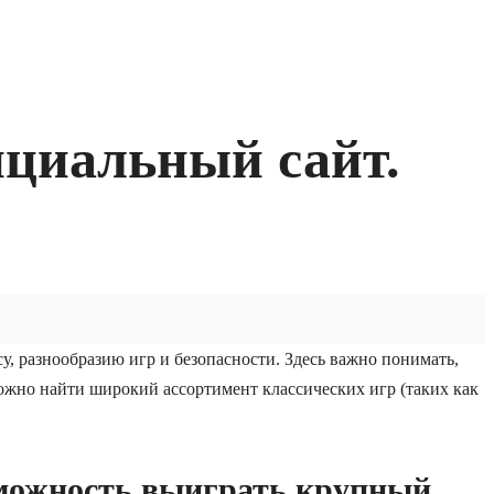
ициальный сайт.
у, разнообразию игр и безопасности. Здесь важно понимать,
ожно найти широкий ассортимент классических игр (таких как
зможность выиграть крупный