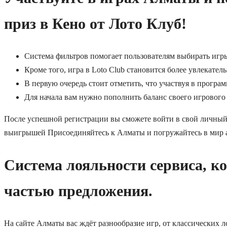
приз в Кено от Лото Клуб!
Система фильтров помогает пользователям выбирать игры
Кроме того, игра в Loto Club становится более увлекател
В первую очередь стоит отметить, что участвуя в програ
Для начала вам нужно пополнить баланс своего игрового 
После успешной регистрации вы сможете войти в свой личный к
выигрышей Присоединяйтесь к Алматы и погружайтесь в мир 
Система лояльности сервиса, к
частью предложения.
На сайте Алматы вас ждёт разнообразие игр, от классических 