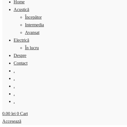
Home
Acustică
Începător
Intermedia
Avansat
Electrică
În lucru
Despre
Contact
.
.
.
.
.
0.00
lei
0
Cart
Accesează