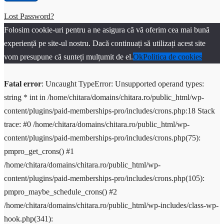
Lost Password?
Folosim cookie-uri pentru a ne asigura că vă oferim cea mai bună
experiență pe site-ul nostru. Dacă continuați să utilizați acest site
vom presupune că sunteți mulțumit de el.
Ok
Politica de cookies
Fatal error
: Uncaught TypeError: Unsupported operand types:
string * int in /home/chitara/domains/chitara.ro/public_html/wp-
content/plugins/paid-memberships-pro/includes/crons.php:18 Stack
trace: #0 /home/chitara/domains/chitara.ro/public_html/wp-
content/plugins/paid-memberships-pro/includes/crons.php(75):
pmpro_get_crons() #1
/home/chitara/domains/chitara.ro/public_html/wp-
content/plugins/paid-memberships-pro/includes/crons.php(105):
pmpro_maybe_schedule_crons() #2
/home/chitara/domains/chitara.ro/public_html/wp-includes/class-wp-
hook.php(341):