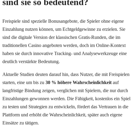
sind sie so bedeutend?
Freispiele sind spezielle Bonusangebote, die Spieler ohne eigene
Einzahlung nutzen können, um Echtgeldgewinne zu erzielen. Sie
sind die digitale Version der klassischen Gratis-Runden, die im
traditionellen Casino angeboten werden, doch im Online-Kontext
haben sie durch innovative Tracking- und Analysewerkzeuge eine
deutlich verstärkte Bedeutung.
Aktuelle Studien deuten darauf hin, dass Nutzer, die mit Freispielen
starten, eine um bis zu
30 % höhere Wahrscheinlichkeit
auf
langfristige Bindung zeigen, verglichen mit Spielern, die nur durch
Einzahlungen gewonnen werden. Die Fähigkeit, kostenlos ein Spiel
zu testen und Strategien zu entwickeln, fördert das Vertrauen in die
Plattform und erhöht die Wahrscheinlichkeit, später auch eigene
Einsätze zu tätigen.