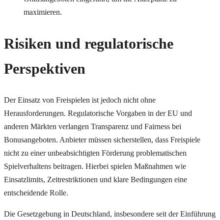
maximieren.
Risiken und regulatorische
Perspektiven
Der Einsatz von Freispielen ist jedoch nicht ohne
Herausforderungen. Regulatorische Vorgaben in der EU und
anderen Märkten verlangen Transparenz und Fairness bei
Bonusangeboten. Anbieter müssen sicherstellen, dass Freispiele
nicht zu einer unbeabsichtigten Förderung problematischen
Spielverhaltens beitragen. Hierbei spielen Maßnahmen wie
Einsatzlimits, Zeitrestriktionen und klare Bedingungen eine
entscheidende Rolle.
Die Gesetzgebung in Deutschland, insbesondere seit der Einführung