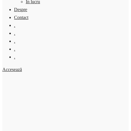
În lucru
Despre
Contact
.
.
.
.
.
Accesează