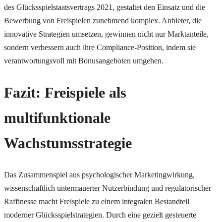
des Glücksspielstaatsvertrags 2021, gestaltet den Einsatz und die
Bewerbung von Freispielen zunehmend komplex. Anbieter, die
innovative Strategien umsetzen, gewinnen nicht nur Marktanteile,
sondern verbessern auch ihre Compliance-Position, indem sie
verantwortungsvoll mit Bonusangeboten umgehen.
Fazit: Freispiele als
multifunktionale
Wachstumsstrategie
Das Zusammenspiel aus psychologischer Marketingwirkung,
wissenschaftlich untermauerter Nutzerbindung und regulatorischer
Raffinesse macht Freispiele zu einem integralen Bestandteil
moderner Glücksspielstrategien. Durch eine gezielt gesteuerte