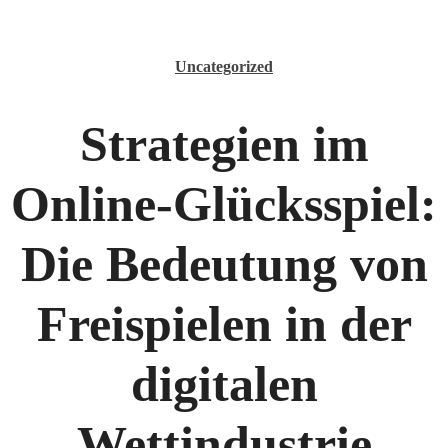
Uncategorized
Strategien im
Online-Glücksspiel:
Die Bedeutung von
Freispielen in der
digitalen
Wettindustrie