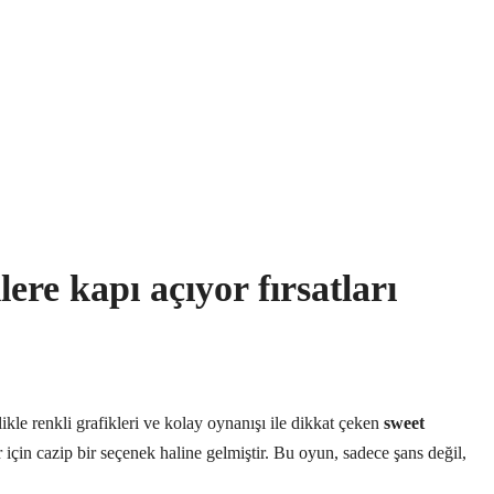
e kapı açıyor fırsatları
kle renkli grafikleri ve kolay oynanışı ile dikkat çeken
sweet
çin cazip bir seçenek haline gelmiştir. Bu oyun, sadece şans değil,