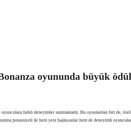
Bonanza oyununda büyük ödüller
oyunculara farklı deneyimler sunmaktadır. Bu oyunlardan biri de, özelli
zanma potansiyeli ile hem yeni başlayanlar hem de deneyimli oyuncular i