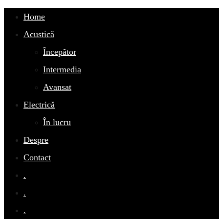
Home
Acustică
Începător
Intermedia
Avansat
Electrică
În lucru
Despre
Contact
.
.
.