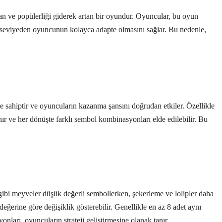
alan ve popülerliği giderek artan bir oyundur. Oyuncular, bu oyun
her seviyeden oyuncunun kolayca adapte olmasını sağlar. Bu nedenle,
e sahiptir ve oyuncuların kazanma şansını doğrudan etkiler. Özellikle
ır ve her dönüşte farklı sembol kombinasyonları elde edilebilir. Bu
gibi meyveler düşük değerli sembollerken, şekerleme ve lolipler daha
ğerine göre değişiklik gösterebilir. Genellikle en az 8 adet aynı
arı, oyuncuların strateji geliştirmesine olanak tanır.