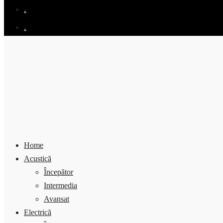
.
.
Home
Acustică
Începător
Intermedia
Avansat
Electrică