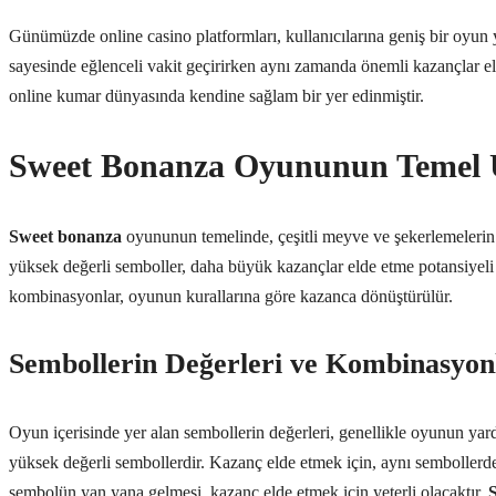
Günümüzde online casino platformları, kullanıcılarına geniş bir oyun
sayesinde eğlenceli vakit geçirirken aynı zamanda önemli kazançlar el
online kumar dünyasında kendine sağlam bir yer edinmiştir.
Sweet Bonanza Oyununun Temel 
Sweet bonanza
oyununun temelinde, çeşitli meyve ve şekerlemelerin y
yüksek değerli semboller, daha büyük kazançlar elde etme potansiyeli 
kombinasyonlar, oyunun kurallarına göre kazanca dönüştürülür.
Sembollerin Değerleri ve Kombinasyon
Oyun içerisinde yer alan sembollerin değerleri, genellikle oyunun yar
yüksek değerli sembollerdir. Kazanç elde etmek için, aynı sembollerden
sembolün yan yana gelmesi, kazanç elde etmek için yeterli olacaktır.