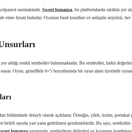
 yelpazesi sunmaktadır.
Sweet bonanza
, bu platformlarda sıklıkla yer 
de etme fırsatı bulurlar. Oyunun basit kuralları ve anlaşılır arayüzü, 
Unsurları
er aldığı renkli semboller bulunmaktadır. Bu semboller, farklı değerler
sunar. Oyun, genellikle 6×5 boyutlarında bir oyun alanı üzerinde oynan
ları
dım bölümünde detaylı olarak açıklanır. Örneğin, çilek, üzüm, portakal 
 belirli sayıda yan yana getirilmesi gerekmektedir. Bu sayı, sembolün de
Sweet bonanza
oyununda, sembollerin değerleri ve kazanma kombinasyonl