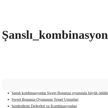
Şanslı_kombinasyon
Şanslı kombinasyonlar Sweet Bonanza oyununda büyük ödüllere 
Sweet Bonanza Oyununun Temel Unsurları
Sembollerin Değerleri ve Kombinasyonları