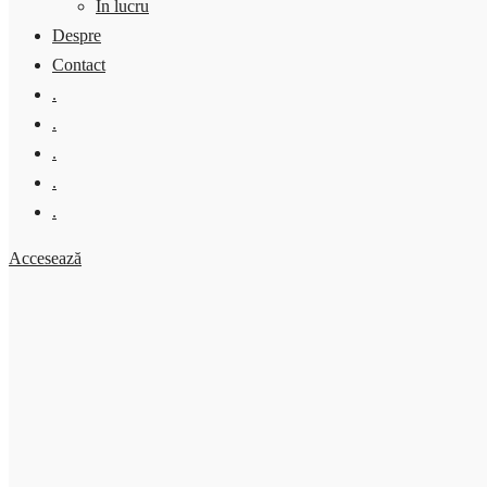
În lucru
Despre
Contact
.
.
.
.
.
Accesează