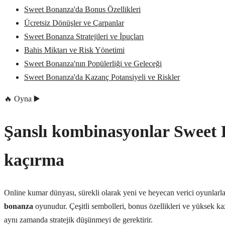
Sweet Bonanza'da Bonus Özellikleri
Ücretsiz Dönüşler ve Çarpanlar
Sweet Bonanza Stratejileri ve İpuçları
Bahis Miktarı ve Risk Yönetimi
Sweet Bonanza'nın Popülerliği ve Geleceği
Sweet Bonanza'da Kazanç Potansiyeli ve Riskler
🔥 Oyna ▶️
Şanslı kombinasyonlar Sweet 
kaçırma
Online kumar dünyası, sürekli olarak yeni ve heyecan verici oyunlarla 
bonanza
oyunudur. Çeşitli sembolleri, bonus özellikleri ve yüksek ka
aynı zamanda stratejik düşünmeyi de gerektirir.