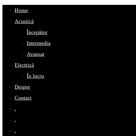
Home
Acustică
Începător
Intermedia
Avansat
Electrică
În lucru
Despre
Contact
.
.
.