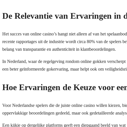
De Relevantie van Ervaringen in d
Het succes van online casino’s hangt niet alleen af van het spelaanb
recente rapportages uit de industrie wordt circa
80%
van de spelers be
belang van transparantie en authenticiteit in klantbeoordelingen.
In Nederland, waar de regelgeving rondom online gokken verscherpt is 
een beter geïnformeerde gokervaring, maar helpt ook om veiligheidsri
Hoe Ervaringen de Keuze voor ee
Voor Nederlandse spelers die de juiste online casino willen kiezen, b
oppervlakkige beoordelingen gedeeld, maar ook gedetailleerde analyse
Een kijkje op dergelijke platforms geeft een diepgaand beeld van wat