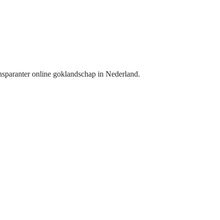
ansparanter online goklandschap in Nederland.