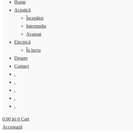
Home
Acustică
Începător
Intermedia
Avansat
Electrică
În lucru
Despre
Contact
.
.
.
.
.
0.00
lei
0
Cart
Accesează