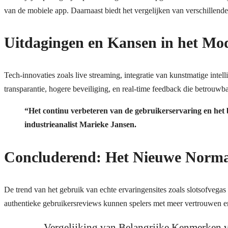
van de mobiele app. Daarnaast biedt het vergelijken van verschillend
Uitdagingen en Kansen in het M
Tech-innovaties zoals live streaming, integratie van kunstmatige in
transparantie, hogere beveiliging, en real-time feedback die betrouw
“Het continu verbeteren van de gebruikerservaring en het 
industrieanalist Marieke Jansen.
Concluderend: Het Nieuwe Norma
De trend van het gebruik van echte ervaringensites zoals slotsofvega
authentieke gebruikersreviews kunnen spelers met meer vertrouwen en
Vergelijking van Belangrijke Kenmerken 