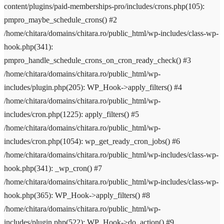
content/plugins/paid-memberships-pro/includes/crons.php(105):
pmpro_maybe_schedule_crons() #2
/home/chitara/domains/chitara.ro/public_html/wp-includes/class-wp-
hook.php(341):
pmpro_handle_schedule_crons_on_cron_ready_check() #3
/home/chitara/domains/chitara.ro/public_html/wp-
includes/plugin.php(205): WP_Hook->apply_filters() #4
/home/chitara/domains/chitara.ro/public_html/wp-
includes/cron.php(1225): apply_filters() #5
/home/chitara/domains/chitara.ro/public_html/wp-
includes/cron.php(1054): wp_get_ready_cron_jobs() #6
/home/chitara/domains/chitara.ro/public_html/wp-includes/class-wp-
hook.php(341): _wp_cron() #7
/home/chitara/domains/chitara.ro/public_html/wp-includes/class-wp-
hook.php(365): WP_Hook->apply_filters() #8
/home/chitara/domains/chitara.ro/public_html/wp-
includes/plugin.php(522): WP_Hook->do_action() #9