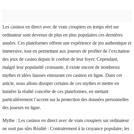
Les casinos en direct avec de vrais croupiers en temps réel sur
ordinateur sont devenus de plus en plus populaires ces dernières
années. Ces plateformes offrent une expérience de jeu authentique et
immersive, tout en permettant aux joueurs de profiter de l’excitation
des jeux de casino depuis le confort de leur foyer. Cependant,
malgré leur popularité croissante, il existe encore de nombreux
mythes et idées fausses entourant ces casinos en ligne. Dans cet
article, nous allons dissiper certains de ces mythes et mettre en
lumière la réalité concrète de ces plateformes, en mettant
particulièrement l’accent sur la protection des données personnelles
des joueurs en ligne.
Mythe : Les casinos en direct avec de vrais croupiers sur ordinateur
ne sont pas sûrs Réalité : Contrairement à la croyance populaire, les