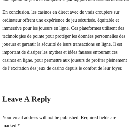
En conclusion, les casinos en direct avec de vrais croupiers sur
ordinateur offrent une expérience de jeu sécurisée, équitable et
immersive pour les joueurs en ligne. Ces plateformes utilisent des
technologies de pointe pour protéger les données personnelles des
joueurs et garantir la sécurité de leurs transactions en ligne. Il est
important de dissiper les mythes et idées fausses entourant ces
casinos en ligne, pour permettre aux joueurs de profiter pleinement
de l’excitation des jeux de casino depuis le confort de leur foyer.
Leave A Reply
Your email address will not be published.
Required fields are
marked
*