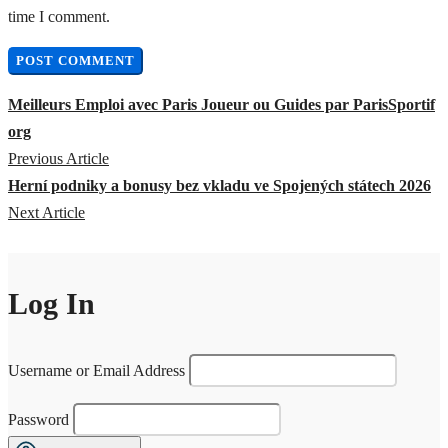
time I comment.
Meilleurs Emploi avec Paris Joueur ou Guides par ParisSportif
org
Previous Article
Herní podniky a bonusy bez vkladu ve Spojených státech 2026
Next Article
Log In
Username or Email Address
Password