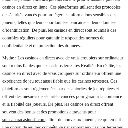
casinos en direct en ligne. Ces plateformes utilisent des protocoles
de sécurité avancés pour protéger les informations sensibles des
joueurs, telles que leurs coordonnées bancaires et leurs données
d’identification. De plus, les casinos en direct sont soumis à des
contrôles réguliers pour garantir le respect des normes de
confidentialité et de protection des données.
Mythe : Les casinos en direct avec de vrais croupiers sur ordinateur
sont moins fiables que les casinos terrestres Réalité : En réalité, les
casinos en direct avec de vrais croupiers sur ordinateur offrent une
expérience de jeu tout aussi fiable que les casinos terrestres. Ces
plateformes sont réglementées par des autorités de jeu réputées et
offrent des mesures de sécurité avancées pour garantir la confiance
et la fiabilité des joueurs. De plus, les casinos en direct offrent
souvent des bonus et des promotions attrayants pour
spinsaharacasino-fr.com
attirer de nouveaux joueurs, ce qui en fait
une option de jeu très compétitive par rapport aux casinos terrestres.