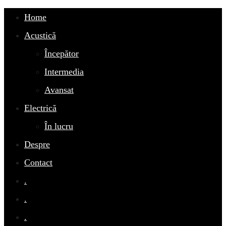
Home
Acustică
Începător
Intermedia
Avansat
Electrică
În lucru
Despre
Contact
.
.
.