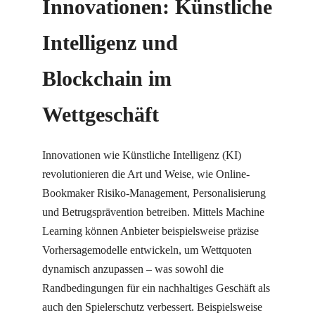
Innovationen: Künstliche
Intelligenz und
Blockchain im
Wettgeschäft
Innovationen wie Künstliche Intelligenz (KI)
revolutionieren die Art und Weise, wie Online-
Bookmaker Risiko-Management, Personalisierung
und Betrugsprävention betreiben. Mittels Machine
Learning können Anbieter beispielsweise präzise
Vorhersagemodelle entwickeln, um Wettquoten
dynamisch anzupassen – was sowohl die
Randbedingungen für ein nachhaltiges Geschäft als
auch den Spielerschutz verbessert. Beispielsweise