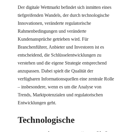
Der digitale Wettmarkt befindet sich inmitten eines
tiefgreifenden Wandels, der durch technologische
Innovationen, veränderte regulatorische
Rahmenbedingungen und veränderte
Kundenansprüche getrieben wird. Für
Branchenführer, Anbieter und Investoren ist es
entscheidend, die Schlüsselentwicklungen zu
verstehen und die eigene Strategie entsprechend
anzupassen. Dabei spielt die Qualität der
verfügbaren Informationsquellen eine zentrale Rolle
– insbesondere, wenn es um die Analyse von
Trends, Marktpotenzialen und regulatorischen
Entwicklungen geht.
Technologische