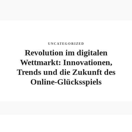
ACCESEAZĂ
0.00
lei
0
ACCESEAZĂ
UNCATEGORIZED
Revolution im digitalen
Wettmarkt: Innovationen,
Trends und die Zukunft des
Online-Glücksspiels