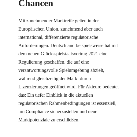
Chancen
Mit zunehmender Marktreife gelten in der
Europäischen Union, zunehmend aber auch
international, differenzierte regulatorische
Anforderungen. Deutschland beispielsweise hat mit
dem neuen Glücksspielstaatsvertrag 2021 eine
Regulierung geschaffen, die auf eine
verantwortungsvolle Spielumgebung abzielt,
während gleichzeitig der Markt durch
Lizenzierungen geöffnet wird. Für Akteure bedeutet
das: Ein tiefer Einblick in die aktuellen
regulatorischen Rahmenbedingungen ist essenziell,
um Compliance sicherzustellen und neue
Marktpotenziale zu erschließen.