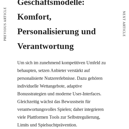
Geschäftsmodelle:
PREVIOUS ARTICLE
NEXT ARTICLE
Komfort,
Personalisierung und
Verantwortung
Um sich im zunehmend kompetitiven Umfeld zu
behaupten, setzen Anbieter verstärkt auf
personalisierte Nutzererlebnisse. Dazu gehören
individuelle Wettangebote, adaptive
Bonusstrategien und moderne User-Interfaces.
Gleichzeitig wächst das Bewusstsein für
verantwortungsvolles Spielen; daher integrieren
viele Plattformen Tools zur Selbstregulierung,
Limits und Spielsuchtprävention.