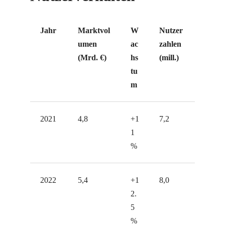
Jahr
Marktvol
W
Nutzer
umen
ac
zahlen
(Mrd. €)
hs
(mill.)
tu
m
2021
4,8
+1
7,2
1
%
2022
5,4
+1
8,0
2.
5
%