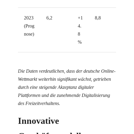
2023
6,2
+1
8,8
(Prog
4.
nose)
8
%
Die Daten verdeutlichen, dass der deutsche Online-
Wettmarkt weiterhin signifikant wächst, getrieben
durch eine steigende Akzeptanz digitaler
Plattformen und die zunehmende Digitalisierung
des Freizeitverhaltens.
Innovative